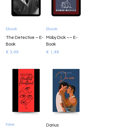
Ebook
Ebook
The Detective – E-
Moby Dick –– E-
Book
Book
Prijs
Prijs
€ 3,49
€ 1,49
New
Darius