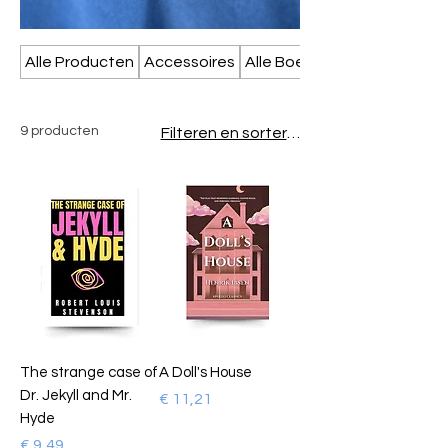
Alle Producten
Accessoires
Alle Boeken
9 producten
Filteren en sorteren
The strange case of
A Doll's House
Dr. Jekyll and Mr.
Prijs
€ 11,21
Hyde
Prijs
€ 9,49