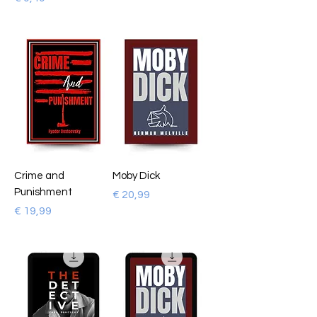
Crime and
Moby Dick
Punishment
Prijs
€ 20,99
Prijs
€ 19,99