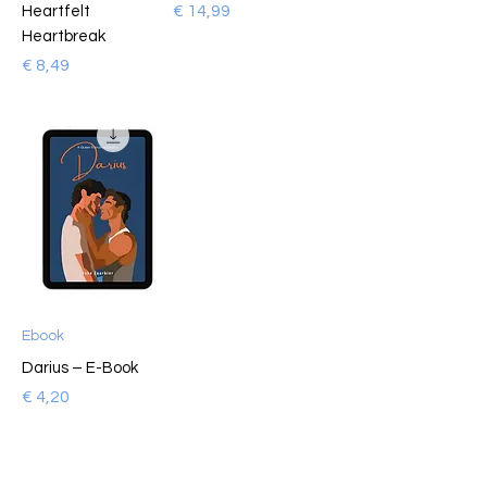
Prijs
€ 14,99
Heartfelt
Heartbreak
Prijs
€ 8,49
Ebook
Darius – E-Book
Prijs
€ 4,20