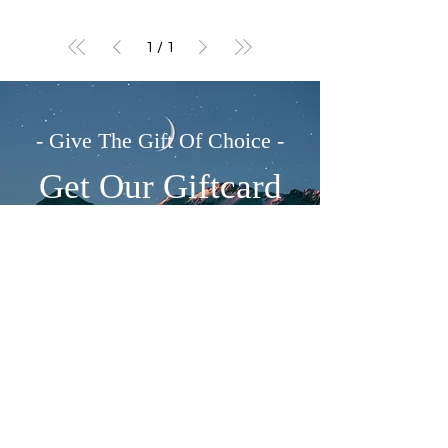
1
/
1
- Give The Gift Of Choice -
Get Our Giftcard
Shop Now
MIJN
ACCOUNT
CONTACT
Mijn Account