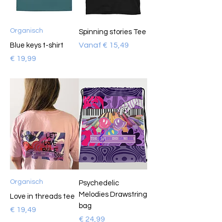
Organisch
Spinning stories Tee
Verkoopprijs
Vanaf
€ 15,49
Blue keys t-shirt
Prijs
€ 19,99
Organisch
Psychedelic
Melodies Drawstring
Love in threads tee
bag
Prijs
€ 19,49
Prijs
€ 24,99