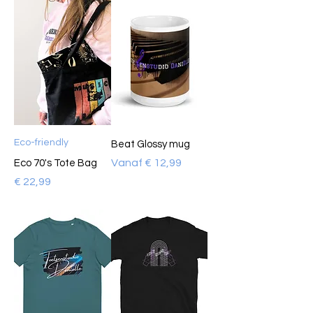
Eco-friendly
Beat Glossy mug
Verkoopprijs
Vanaf
€ 12,99
Eco 70's Tote Bag
Prijs
€ 22,99