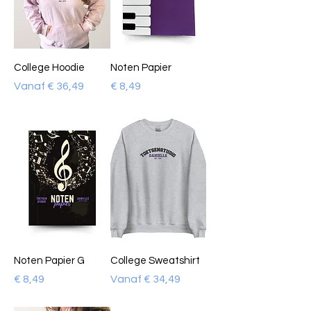
College Hoodie
Noten Papier
Verkoopprijs
Prijs
Vanaf
€ 36,49
€ 8,49
Noten Papier G
College Sweatshirt
Prijs
Verkoopprijs
€ 8,49
Vanaf
€ 34,49