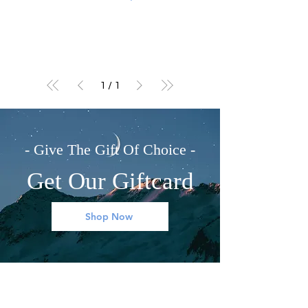
1
/
1
- Give The Gift Of Choice -
Get Our Giftcard
Shop Now
MIJN